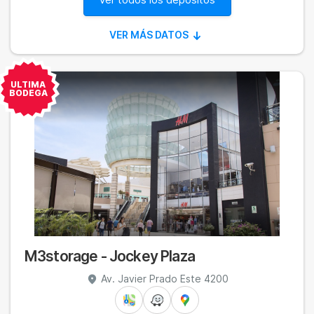
VER MÁS DATOS
ULTIMA
BODEGA
Edificio:
Mallplaza Bellavista
Tipo de Edificio:
Comercial
Piso:
1
Estacionamiento:
Parking publico, pago, a un
precio de 2 Soles por las tres primeras horas.
por minuto
Hay un Starbuck u otro Café en el edificio
Horarios de ingreso: Lunes a Domingo de
08:00 a 21:00
M3storage - Jockey Plaza
Personal de seguridad las 24 horas en
Av. Javier Prado Este 4200
horario de guardia24/7
Sistema de grabación por camaras (CCTV)
Detectores de Humo en accesos