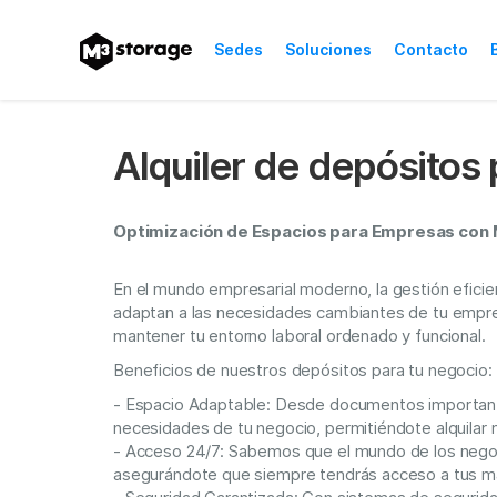
Sedes
Soluciones
Contacto
Logística Urbana
Conoce nuestras solucio
Alquiler de depósitos
Rentabiliza tu propie
¡Aprovecha tus espacios
Optimización de Espacios para Empresas con
Embajadores M3stor
Obtén dinero extra con
En el mundo empresarial moderno, la gestión eficie
adaptan a las necesidades cambiantes de tu empres
mantener tu entorno laboral ordenado y funcional.
Beneficios de nuestros depósitos para tu negocio:
- Espacio Adaptable: Desde documentos importante
necesidades de tu negocio, permitiéndote alquilar
- Acceso 24/7: Sabemos que el mundo de los negocio
asegurándote que siempre tendrás acceso a tus mat