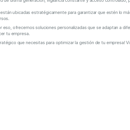
d de última generación, vigilancia constante y acceso controlado,
 están ubicadas estratégicamente para garantizar que estén lo más 
ursos.
r eso, ofrecemos soluciones personalizadas que se adaptan a dif
cer tu empresa.
tégico que necesitas para optimizar la gestión de tu empresa! Vis