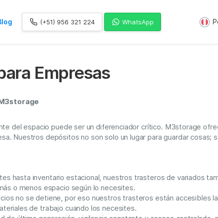
Blog
P
(+51) 956 321 224
WhatsApp
nes de logística
 para Empresas
dad
 vacante!
 M3storage
age
 nuestro programa de embajador
nte del espacio puede ser un diferenciador crítico. M3storage ofr
a. Nuestros depósitos no son solo un lugar para guardar cosas; so
s hasta inventario estacional, nuestros trasteros de variados t
 más o menos espacio según lo necesites.
s no se detiene, por eso nuestros trasteros están accesibles las 
eriales de trabajo cuando los necesites.