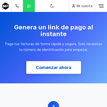
Mi cuenta
Genera un link de pago al
instante
Paga tus facturas de forma rápida y segura. Solo necesitas
tu número de identificación para empezar.
Comenzar ahora
1